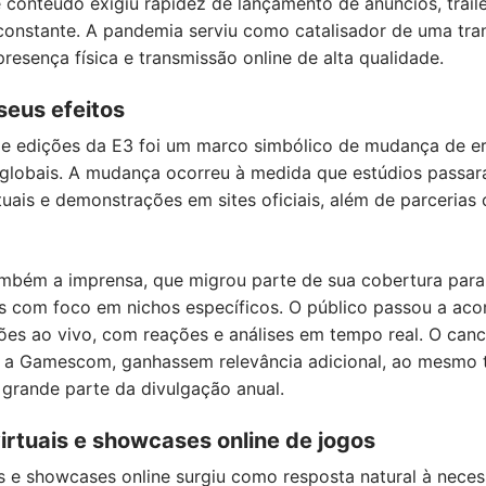
onteúdo exigiu rapidez de lançamento de anúncios, trail
constante. A pandemia serviu como catalisador de uma tran
presença física e transmissão online de alta qualidade.
seus efeitos
 edições da E3 foi um marco simbólico de mudança de era
 globais. A mudança ocorreu à medida que estúdios passar
tuais e demonstrações em sites oficiais, além de parceria
bém a imprensa, que migrou parte de sua cobertura para
s com foco em nichos específicos. O público passou a aco
ões ao vivo, com reações e análises em tempo real. O can
mo a Gamescom, ganhassem relevância adicional, ao mesmo
 grande parte da divulgação anual.
irtuais e showcases online de jogos
is e showcases online surgiu como resposta natural à nece