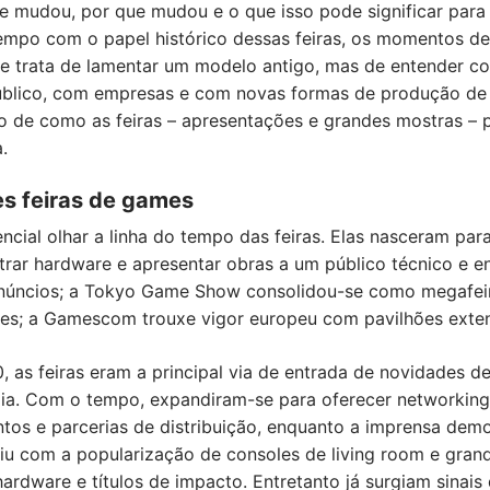
 mudou, por que mudou e o que isso pode significar para 
empo com o papel histórico dessas feiras, os momentos de
se trata de lamentar um modelo antigo, mas de entender co
úblico, com empresas e com novas formas de produção de
o de como as feiras – apresentações e grandes mostras – 
.
es feiras de games
ncial olhar a linha do tempo das feiras. Elas nasceram par
strar hardware e apresentar obras a um público técnico e e
anúncios; a Tokyo Game Show consolidou-se como megafei
tes; a Gamescom trouxe vigor europeu com pavilhões exten
, as feiras eram a principal via de entrada de novidades d
gia. Com o tempo, expandiram-se para oferecer networking 
tos e parcerias de distribuição, enquanto a imprensa dem
diu com a popularização de consoles de living room e gran
rdware e títulos de impacto. Entretanto já surgiam sinais 