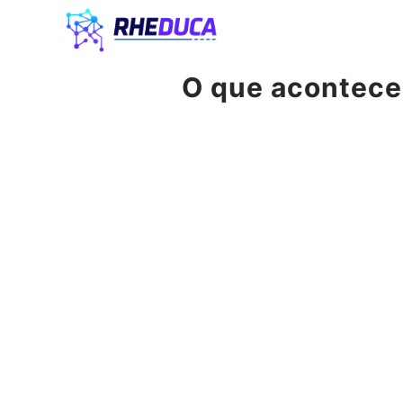
Pular
para
o
O que acontece
conteúdo