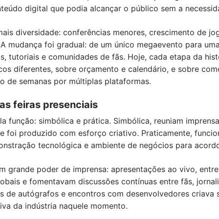
eúdo digital que podia alcançar o público sem a necessida
mais diversidade: conferências menores, crescimento de j
a. A mudança foi gradual: de um único megaevento para um
tas, tutoriais e comunidades de fãs. Hoje, cada etapa da his
icos diferentes, sobre orçamento e calendário, e sobre c
o de semanas por múltiplas plataformas.
as feiras presenciais
la função: simbólica e prática. Simbólica, reuniam imprens
ue foi produzido com esforço criativo. Praticamente, fun
onstração tecnológica e ambiente de negócios para acordos
m grande poder de imprensa: apresentações ao vivo, entre
ais e fomentavam discussões contínuas entre fãs, jornalis
es de autógrafos e encontros com desenvolvedores criava
tiva da indústria naquele momento.