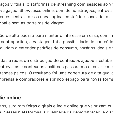
spaços virtuais, plataformas de streaming com sessões ao
vulgação. Showcases online, com demonstrações, entrevist
tes centrais dessa nova lógica: conteúdo anunciado, disc
obal e sem as barreiras de viagem.
ção de alto padrão para manter o interesse em casa, com i
Em contrapartida, a vantagem foi a possibilidade de conteú
 ajudam a entender padrões de consumo, horários ideais e
adas e redes de distribuição de conteúdos ajudou a estab
 entrevistas e conteúdos analíticos passaram a circular em
 grandes palcos. O resultado foi uma cobertura de alta quali
imprensa e compradores e abrindo espaço para novas form
die online
s, surgiram feiras digitais e indie online que valorizam c
de. Nessas plataformas, a qualidade da demonstração, a cl