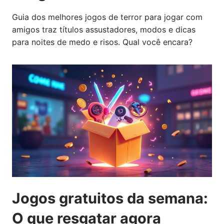
Guia dos melhores jogos de terror para jogar com
amigos traz títulos assustadores, modos e dicas
para noites de medo e risos. Qual você encara?
Jogos gratuitos da semana:
O que resgatar agora