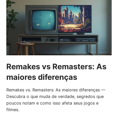
Remakes vs Remasters: As
maiores diferenças
Remakes vs. Remasters: As maiores diferenças —
Descubra o que muda de verdade, segredos que
poucos notam e como isso afeta seus jogos e
filmes.