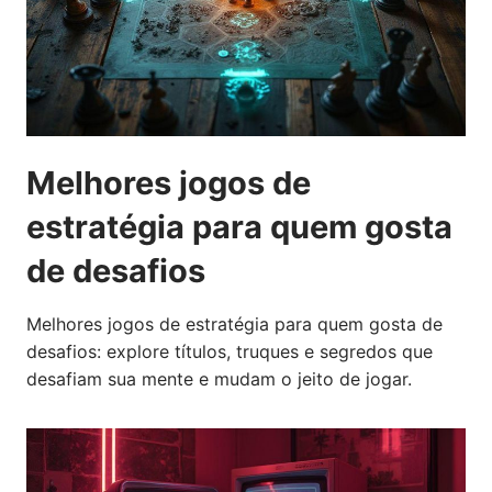
Melhores jogos de
estratégia para quem gosta
de desafios
Melhores jogos de estratégia para quem gosta de
desafios: explore títulos, truques e segredos que
desafiam sua mente e mudam o jeito de jogar.