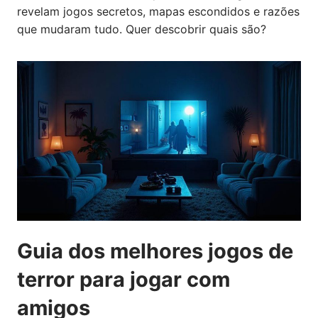
revelam jogos secretos, mapas escondidos e razões
que mudaram tudo. Quer descobrir quais são?
Guia dos melhores jogos de
terror para jogar com
amigos