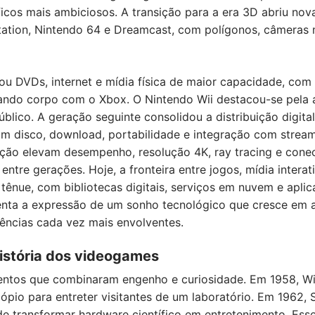
cos mais ambiciosos. A transição para a era 3D abriu nova
Station, Nintendo 64 e Dreamcast, com polígonos, câmeras
ou DVDs, internet e mídia física de maior capacidade, com 
ando corpo com o Xbox. O Nintendo Wii destacou-se pela ac
lico. A geração seguinte consolidou a distribuição digita
m disco, download, portabilidade e integração com stream
ção elevam desempenho, resolução 4K, ray tracing e conec
ntre gerações. Hoje, a fronteira entre jogos, mídia interat
tênue, com bibliotecas digitais, serviços em nuvem e aplic
enta a expressão de um sonho tecnológico que cresce em 
ncias cada vez mais envolventes.
história dos videogames
ntos que combinaram engenho e curiosidade. Em 1958, Wil
ópio para entreter visitantes de um laboratório. Em 1962, 
 transformar hardware científico em entretenimento. Es