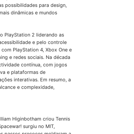
s possibilidades para design,
 mais dinâmicas e mundos
o PlayStation 2 liderando as
essibilidade e pelo controle
l com PlayStation 4, Xbox One e
ing e redes sociais. Na década
tividade contínua, com jogos
iva e plataformas de
ações interativas. Em resumo, a
alcance e complexidade,
liam Higinbotham criou Tennis
Spacewar! surgiu no MIT,
ses passos precoces moldaram a