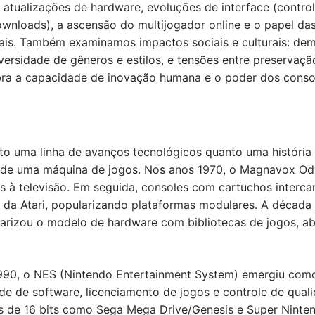
 atualizações de hardware, evoluções de interface (control
wnloads), a ascensão do multijogador online e o papel das
is. Também examinamos impactos sociais e culturais: dem
versidade de gêneros e estilos, e tensões entre preservaç
bra a capacidade de inovação humana e o poder dos conso
to uma linha de avanços tecnológicos quanto uma história
a de uma máquina de jogos. Nos anos 1970, o Magnavox Od
 à televisão. Em seguida, consoles com cartuchos interc
 da Atari, popularizando plataformas modulares. A década 
larizou o modelo de hardware com bibliotecas de jogos, a
990, o NES (Nintendo Entertainment System) emergiu como
ade de software, licenciamento de jogos e controle de qu
es de 16 bits como Sega Mega Drive/Genesis e Super Ninte