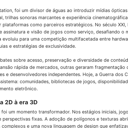
ation, foi um divisor de águas ao introduzir mídias ópti
al, trilhas sonoras marcantes e experiência cinematográfica
 plataformas como parceiros estratégicos. No século XXI,
de assinatura e visão de jogos como serviço, desafiando o
ra evoluiu para uma competição multifacetada entre hardwar
ias e estratégias de exclusividade.
bates sobre acesso, preservação e diversidade de conteú
pansão rápida de mercados, outras geraram fragmentação 
s e desenvolvedores independentes. Hoje, a Guerra dos 
sistema: comunidades, bibliotecas de jogos, disponibilidad
imento eletrônico.
a 2D à era 3D
 foi um momento transformador. Nos estágios iniciais, jog
 e perspectivas fixas. A adoção de polígonos e texturas ab
s complexos e uma nova linguagem de design que enfatizava