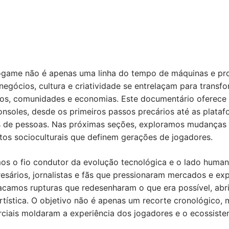
eogame não é apenas uma linha do tempo de máquinas e pr
negócios, cultura e criatividade se entrelaçam para trans
itos, comunidades e economias. Este documentário oferec
nsoles, desde os primeiros passos precários até as plata
s de pessoas. Nas próximas seções, exploramos mudanças t
tos socioculturais que definem gerações de jogadores.
os o fio condutor da evolução tecnológica e o lado humano
sários, jornalistas e fãs que pressionaram mercados e exp
tacamos rupturas que redesenharam o que era possível, ab
artística. O objetivo não é apenas um recorte cronológico
ciais moldaram a experiência dos jogadores e o ecossistem