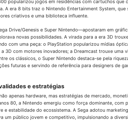
2600 popularizou jogos em residências com cartuchos que 
. A era 8 bits traz o Nintendo Entertainment System, que s
res criativos e uma biblioteca influente.
ga Drive/Genesis e Super Nintendo—apostaram em gráfico
lorava novas possibilidades. A virada para a era 3D trouxe
ndo com uma peça: o PlayStation popularizou mídias óptic
u a 3D com motores inovadores; a Dreamcast trouxe uma 
ntre os clássicos, o Super Nintendo destaca-se pela rique
ções futuras e servindo de referência para designers de ga
validades e estratégias
não apenas hardware, mas estratégias de mercado, moneti
nos 80, a Nintendo emergiu como força dominante, com po
e e estabilidade do ecossistema. A Sega adotou marketing
a um público jovem e competitivo, impulsionando a divers