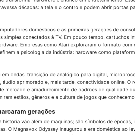
ravessa décadas: a tela e o controle podem abrir portas 
omputadores domésticos e as primeiras gerações de cons
os simples conectados à TV. Em pouco tempo, cartuchos in
hardware. Empresas como Atari exploraram o formato com ca
definem a psicologia da indústria: hardware como platafor
 em ondas: transição de analógico para digital, micropro
s, áudio aprimorado e, mais tarde, conectividade online. O 
 de mercado e amadurecimento de padrões de qualidade qu
iram estilos, gêneros e a cultura de jogos que conhecemo
 marcaram gerações
 história vão além de máquinas; são símbolos de épocas, i
das. O Magnavox Odyssey inaugurou a era doméstica ao leva