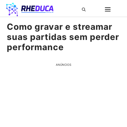
Pular
ME
para
o
Como gravar e streamar
conteúdo
suas partidas sem perder
performance
ANÚNCIOS