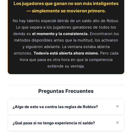
Los jugadores que ganan no son más inteligentes
— simplemente se movieron primero.
No hay talento especial detrás de un saldo alto de Robux.
Lo que separa a los jugadores ganadores de todos los
demás es
el momento y la consistencia.
Encontraron los
métodos disponibles antes que la multitud, los activaron
y siguieron adelante. La ventana estaba abierta
entonces.
Todavía está abierta ahora mismo.
Pero cada
hora que pasa es otra hora en que la competencia
extiende su ventaja.
Preguntas Frecuentes
¿Algo de esto va contra las reglas de Roblox?
▼
¿Qué pasa si no tengo experiencia ni saldo?
▼